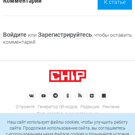
Комментарии
К статье
Войдите
Зарегистрируйтесь
или
, чтобы оставить
комментарий
О проекте
Генератор QR-кодов
Редакция
Реклама
Пользовательское соглашение
Политика конфиденциальности
Наш сайт использует файлы cookies, чтобы улучшить работу
сайта. Продолжая использование сайта, вы соглашаетесь
Подписаться на рассылку
c использованием нами
файлов cookies
и принимаете условия