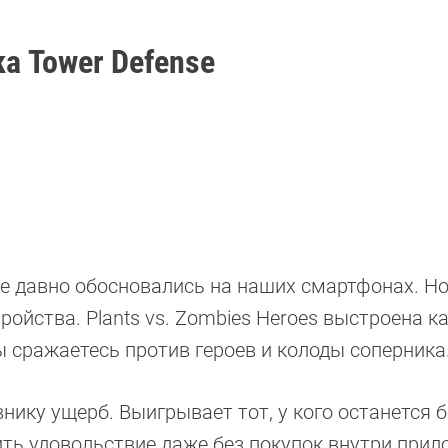
а Tower Defense
уже давно обосновались на наших смартфонах. Но
ойства. Plants vs. Zom­bies Heroes выстроена ка
 сражаетесь против героев и колоды соперника
нику ущерб. Выигрывает тот, у кого останется 
чить удовольствие даже без покупок внутри прил