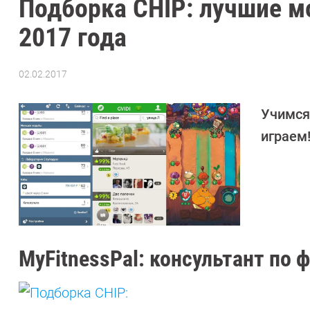
Подборка CHIP: лучшие 
2017 года
02.02.2017
Автор:
Денис
Поповкин
Учимся 
играем
MyFitnessPal: консультант по 