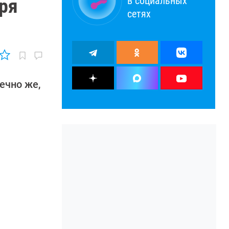
в социальных
ря
сетях
ечно же,