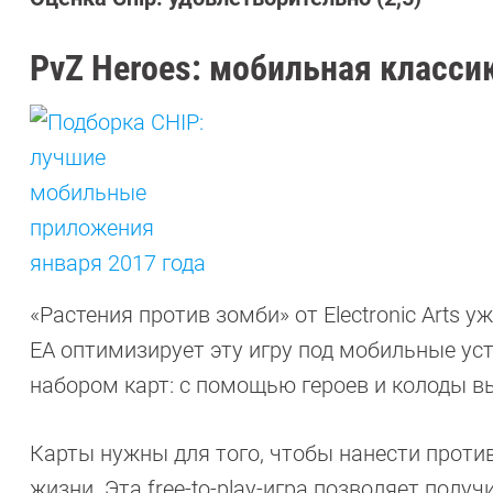
PvZ Heroes: мобильная классик
«Растения против зомби» от Electronic Arts 
EA оптимизирует эту игру под мобильные устр
набором карт: с помощью героев и колоды вы
Карты нужны для того, чтобы нанести против
жизни. Эта free-to-play-игра позволяет полу