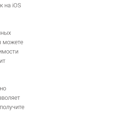
к на iOS
нных
ы можете
димости
ит
тно
зволяет
 получите