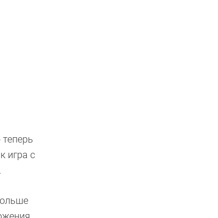
 теперь
к игра с
.
больше
ожения.