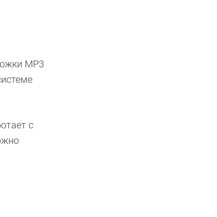
рожки MP3
системе
отает с
ожно