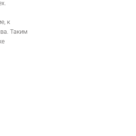
ех.
е, к
тва. Таким
же