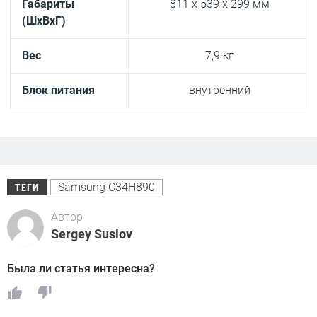
Габариты
811 x 539 x 299 мм
(ШxВxГ)
Вес
7,9 кг
Блок питания
внутренний
Samsung C34H890
ТЕГИ
Автор
Sergey Suslov
Была ли статья интересна?