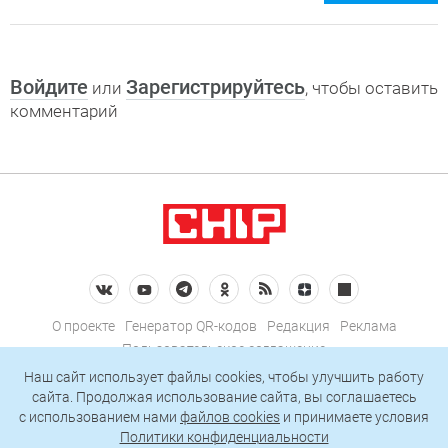
Войдите
Зарегистрируйтесь
или
, чтобы оставить
комментарий
О проекте
Генератор QR-кодов
Редакция
Реклама
Пользовательское соглашение
Политика конфиденциальности
Наш сайт использует файлы cookies, чтобы улучшить работу
сайта. Продолжая использование сайта, вы соглашаетесь
Подписаться на рассылку
c использованием нами
файлов cookies
и принимаете условия
Политики конфиденциальности