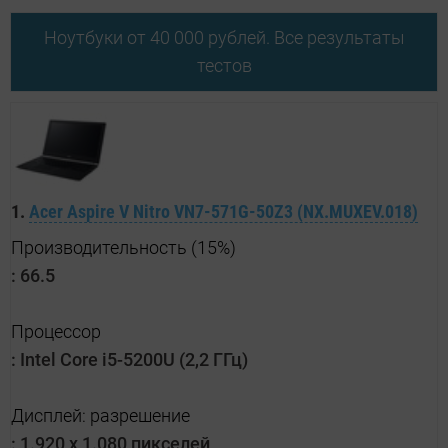
Ноутбуки от 40 000 рублей. Все результаты
тестов
1.
Acer Aspire V Nitro VN7-571G-50Z3 (NX.MUXEV.018)
Производительность (15%)
:
66.5
Процессор
:
Intel Core i5-5200U (2,2 ГГц)
Дисплей: разрешение
:
1.920 x 1.080 пикселей