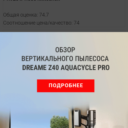
Общая оценка: 74.7
Соотношение цена/качество: 74
2.
Toshiba Satellite Pro A50-C-1G8 (PS575E-019007GR)
Производительность (15%)
:
64.3
Процессор
:
Intel Core i5-6200U (2,3 ГГц)
Дисплей: разрешение
:
1.920 x 1.080 пикселей