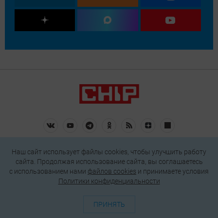
О проекте
Генератор QR-кодов
Редакция
Реклама
Наш сайт использует файлы cookies, чтобы улучшить работу
Пользовательское соглашение
сайта. Продолжая использование сайта, вы соглашаетесь
Политика конфиденциальности
c использованием нами
файлов cookies
и принимаете условия
Политики конфиденциальности
Подписаться на рассылку
ПРИНЯТЬ
© 2026 АО «БКМ», ОГРН 1027739494584, ИНН 7705056238
127018, Москва, ул. Полковая, д. 3, стр. 4, помещение I, комн. 23