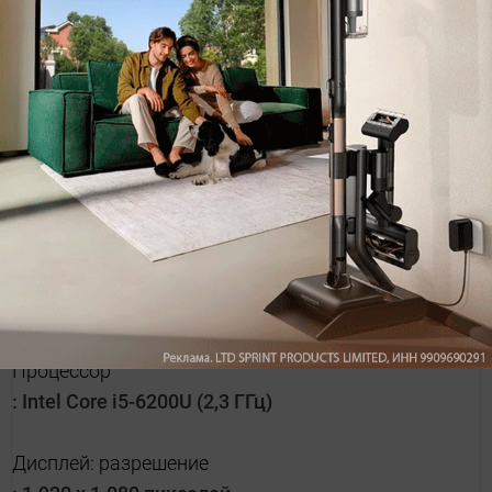
Общая оценка: 71.5
Соотношение цена/качество: 61
3.
Toshiba Satellite P50-C-188 (PSPT2E-013006GR)
Производительность (15%)
:
48.9
Процессор
:
Intel Core i5-6200U (2,3 ГГц)
Дисплей: разрешение