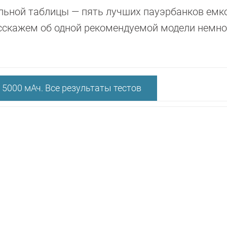
альной таблицы — пять лучших пауэрбанков емк
сскажем об одной рекомендуемой модели немно
5000 мАч. Все результаты тестов