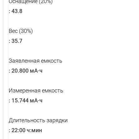
Оснащение (20%)
:
43.8
Вес (30%)
:
35.7
Заявленная емкость
:
20.800 мА·ч
Измеренная емкость
:
15.744 мА·ч
Длительность зарядки
:
22:00 ч:мин