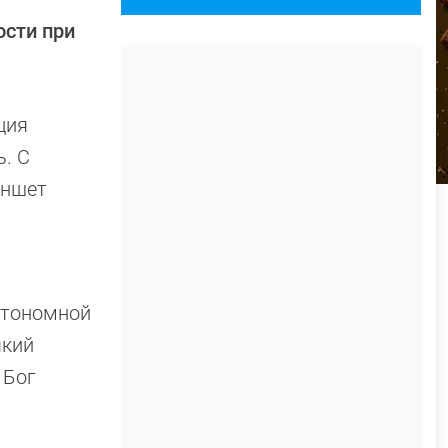
сти при
ция
. С
аншет
втономной
який
 Бог