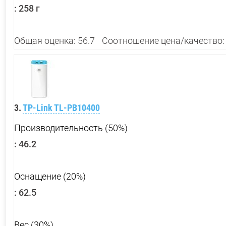
:
258 г
Общая оценка: 56.7
Соотношение цена/качество:
3.
TP-Link TL-PB10400
Производительность (50%)
:
46.2
Оснащение (20%)
:
62.5
Вес (30%)