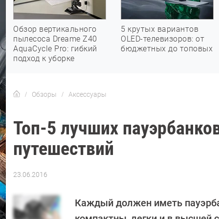
Обзор вертикального
5 крутых вариантов
пылесоса Dreame Z40
OLED-телевизоров: от
AquaCycle Pro: гибкий
бюджетных до топовых
подход к уборке
Обзоры
Аксессуары
Топ-5 лучших пауэрбанков
путешествий
23.06.2016
Автор:
Петр
Давыдов
Каждый должен иметь пауэрбан
компактны, легки и в высшей 