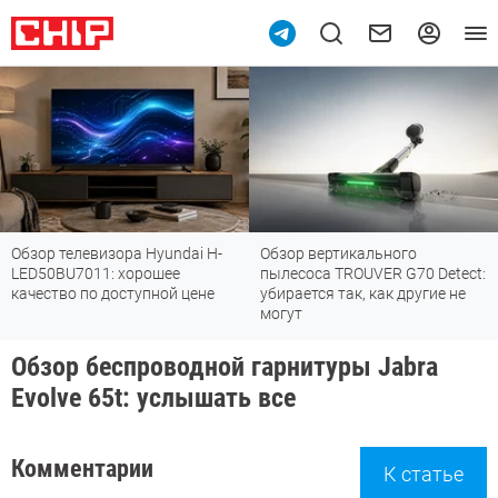
Обзор телевизора Hyundai H-
Обзор вертикального
LED50BU7011: хорошее
пылесоса TROUVER G70 Detect:
качество по доступной цене
убирается так, как другие не
могут
Обзор беспроводной гарнитуры Jabra
Evolve 65t: услышать все
Комментарии
К статье