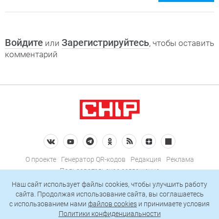
Войдите
Зарегистрируйтесь
или
, чтобы оставить
комментарий
О проекте
Генератор QR-кодов
Редакция
Реклама
Пользовательское соглашение
Политика конфиденциальности
Наш сайт использует файлы cookies, чтобы улучшить работу
сайта. Продолжая использование сайта, вы соглашаетесь
Подписаться на рассылку
c использованием нами
файлов cookies
и принимаете условия
Политики конфиденциальности