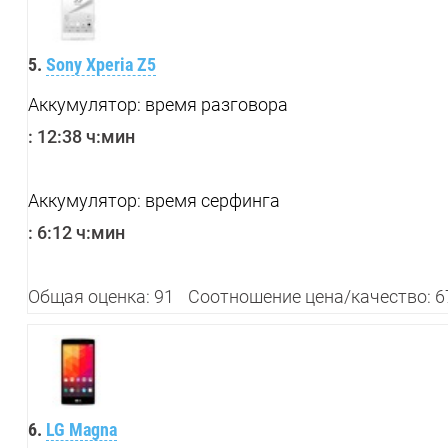
5.
Sony Xperia Z5
Аккумулятор: время разговора
:
12:38 ч:мин
Аккумулятор: время серфинга
:
6:12 ч:мин
Общая оценка: 91
Соотношение цена/качество: 6
6.
LG Magna