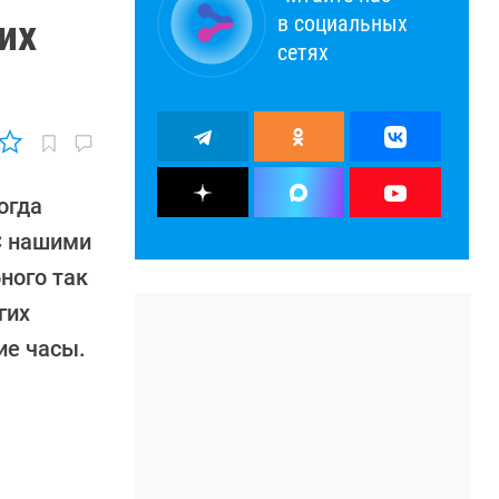
в социальных
их
сетях
огда
С нашими
ного так
гих
ие часы.