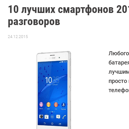
10 лучших смартфонов 20
разговоров
24.12.2015
Автор:
Денис
Поповкин
Любого
батаре
лучшим
просто 
телефо