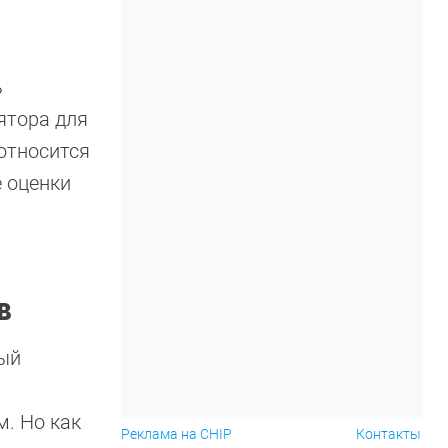
ь
ятора для
относится
 оценки
в
мый
. Но как
Реклама на CHIP
Контакты