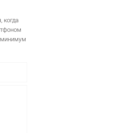
, когда
артфоном
к минимум