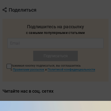
Поделиться
Подпишитесь на рассылку
с самыми популярными статьями
Подписаться
Нажимая кнопку подписаться, вы соглашаетесь
с
Правилами рассылок
и
Политикой конфиденциальности
Читайте нас в соц. сетях
Telegram
Одноклассники