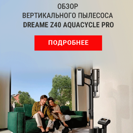
ВКонтакте
Дзен
Max
YouTube
Комментарии
Написать
Мы знаем, вам есть что сказать!
Войдите
Зарегистрируйтесь
или
, чтобы
оставить комментарий
Рекомендуем