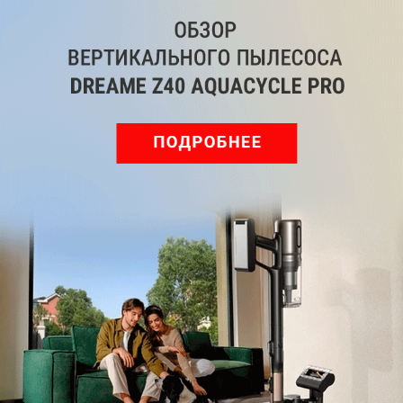
Андрей Киреев
Была ли статья интересна?
Поделиться
Подпишитесь на рассылку
с самыми популярными статьями
Подписаться
Нажимая кнопку подписаться, вы соглашаетесь
с
Правилами рассылок
и
Политикой конфиденциальности