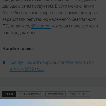
дальше с этим продуктом. В сети можно найти
более безопасные торрент-программы, которые
заработали репутацию надежного безопасного
ПО, например,
qBittorrent
, которым пользуются и
наши редакторы.
Читайте также:
Три лучших антивируса для Windows 10 по
итогам 2019 года
антивирусы
windows
торренты
ТЕГИ
Автор