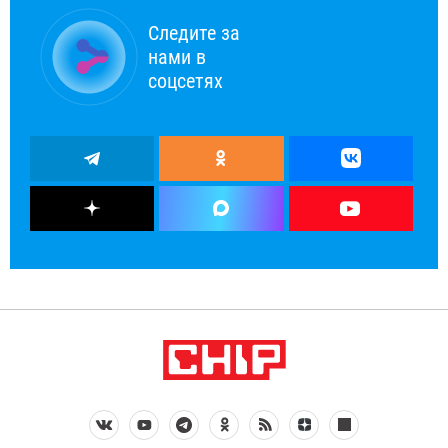
Следите за
нами в
соцсетях