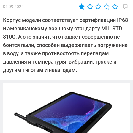
01.09.2022
Автор:
Павел
Корпус модели соответствует сертификации IP68
Кошик
и американскому военному стандарту MIL-STD-
810G. А это значит, что гаджет совершенно не
боится пыли, способен выдерживать погружение
в воду, а также противостоять перепадам
давления и температуры, вибрации, тряске и
другим тяготам и невзгодам.