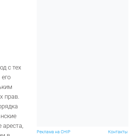
од с тех
 его
льким
х прав.
орядка
анские
 ареста,
Реклама на CHIP
Контакты
ии в