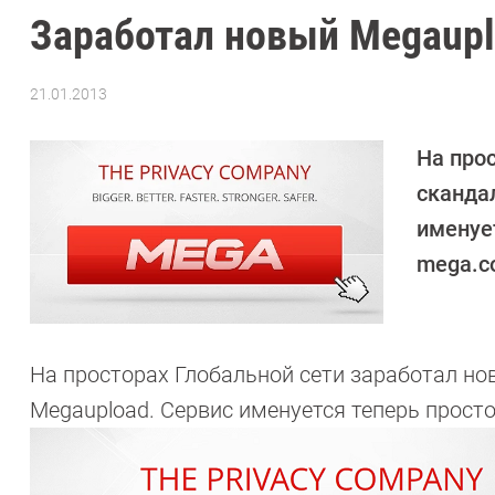
Заработал новый Megaup
21.01.2013
Автор:
CHIP
На про
сканда
именуе
mega.co
На просторах Глобальной сети заработал н
Megaupload. Сервис именуется теперь просто