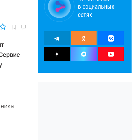
в социальных
сетях
нт
Сервис
у
нника