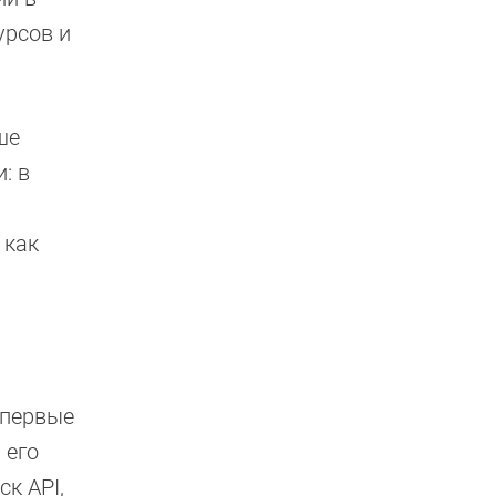
урсов и
ше
: в
 как
 первые
 его
к API,