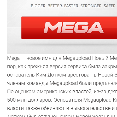
Mega — новое имя для Megaupload Новый Mega
пор, как прежняя версия сервиса была закр
основатель Ким Дотком арестован в Новой З
членам команды Megaupload были предъявле
По оценкам американских властей, из-за де
500 млн долларов. Основателя Megaupload 
власти также обвиняют в вымогательстве и 
Дотком был отпущен судом Новой Зеландии н