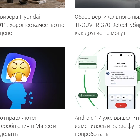
визора Hyundai H-
Обзор вертикального пы
11: хорошее качество по
TROUVER G70 Detect: уби
 цене
как другие не могут
 отправляются
Android 17 уже вышел: ч
 сообщения в Максе и
изменилось и какие фун
 делать
попробовать