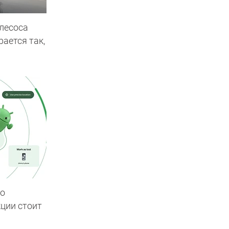
лесоса
рается так,
то
кции стоит