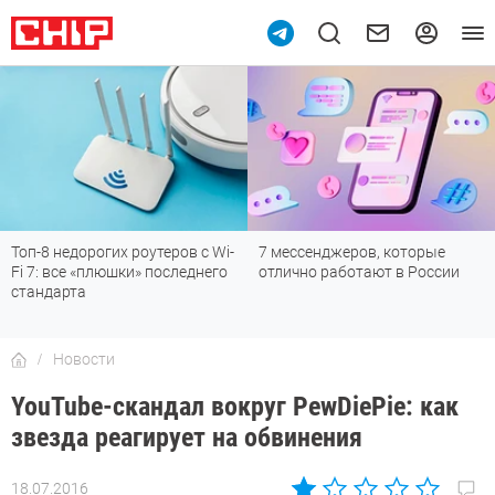
в с Wi-
7 мессенджеров, которые
Подпишись на наш кана
еднего
отлично работают в России
мессенджере МАХ
Новости
YouTube-скандал вокруг PewDiePie: как
звезда реагирует на обвинения
18.07.2016