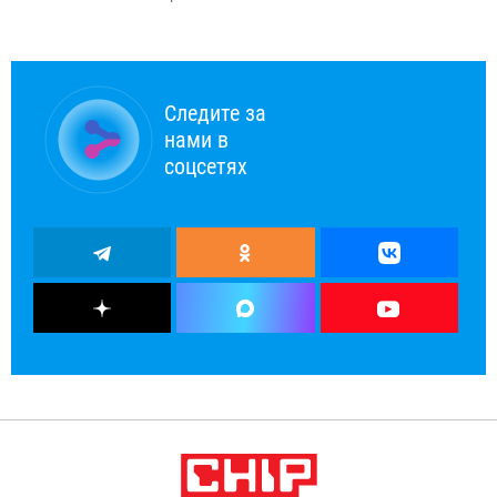
Следите за
нами в
соцсетях