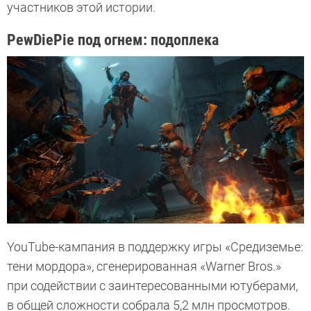
участников этой истории.
PewDiePie под огнем: подоплека
YouTube-кампания в поддержку игры «Средиземье:
тени мордора», сгенерированная «Warner Bros.»
при содействии с заинтересованными ютуберами,
в общей сложности собрала 5,2 млн просмотров.