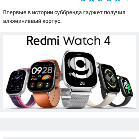
Автор:
Азиза
Впервые в истории суббренда гаджет получил
Довлатова
алюминиевый корпус.