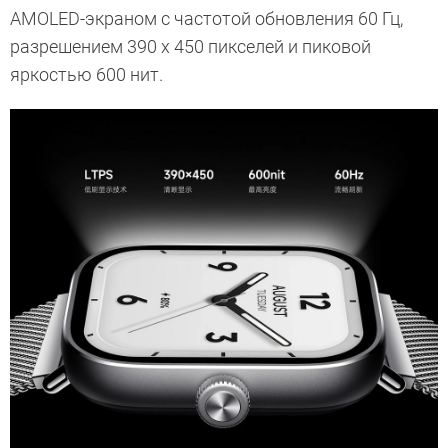
AMOLED-экраном с частотой обновления 60 Гц,
разрешением 390 x 450 пикселей и пиковой
яркостью 600 нит.