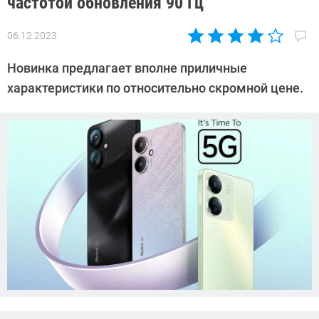
частотой обновления 90 Гц
06.12.2023
Автор:
Азиза
Новинка предлагает вполне приличные
Довлатова
характеристики по относительно скромной цене.