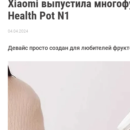
Xiaomi выпустила многоф
Health Pot N1
04.04.2024
Автор:
Азиза
Довлатова
Девайс просто создан для любителей фрукто