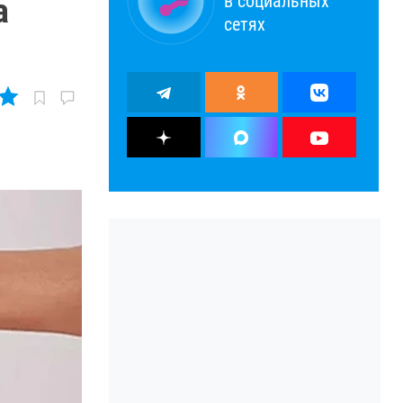
в социальных
a
сетях