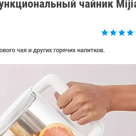
ункциональный чайник Miji
вого чая и других горячих напитков.