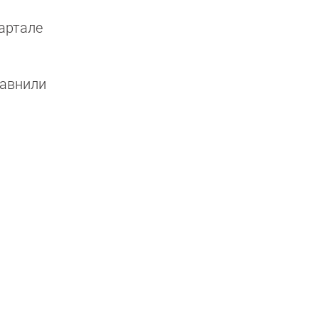
вартале
авнили