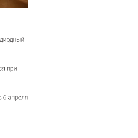
одиодный
ся при
с 6 апреля