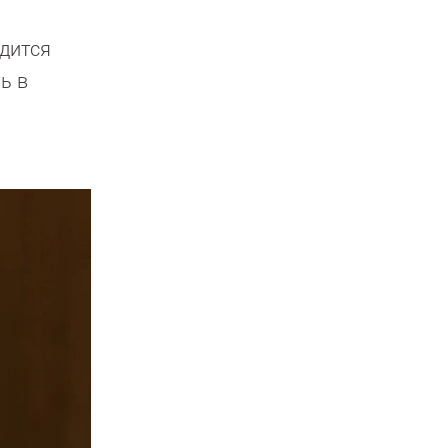
одится
ь в