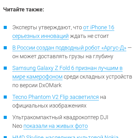
Читайте также:
Эксперты утверждают, что
от iPhone 16
серьезных инноваций
ждать не стоит
В России создан подводный робот «Аргус-Д»
—
он может доставлять грузы на глубину
Samsung Galaxy Z Fold 6 признан лучшим в
мире камерофоном
среди складных устройств
по версии DxOMark
Tecno Phantom V2 Flip засветился
на
официальных изображениях
Ультракомпактный квадрокоптер DJI
Neo
показали на живых фото
HMD Skyline, наследника культовой Nokia