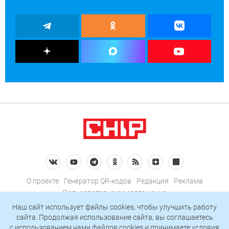
О проекте
Генератор QR-кодов
Редакция
Реклама
Пользовательское соглашение
Политика конфиденциальности
Наш сайт использует файлы cookies, чтобы улучшить работу
сайта. Продолжая использование сайта, вы соглашаетесь
Подписаться на рассылку
c использованием нами
файлов cookies
и принимаете условия