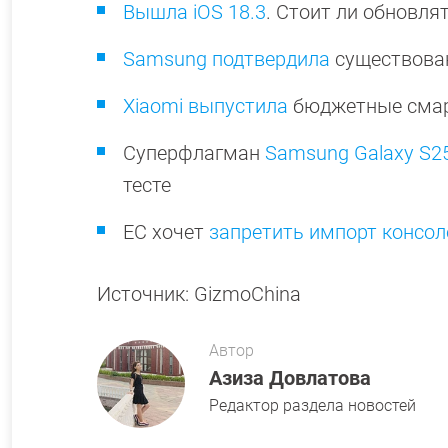
Вышла iOS 18.3
. Стоит ли обновля
Samsung подтвердила
существован
Xiaomi выпустила
бюджетные смарт
Суперфлагман
Samsung Galaxy S25
тесте
ЕС хочет
запретить импорт консол
Источник: GizmoChina
Автор
Азиза Довлатова
Редактор раздела новостей