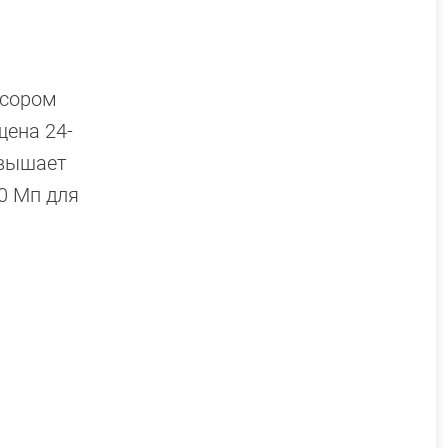
нсором
щена 24-
овышает
0 Мп для