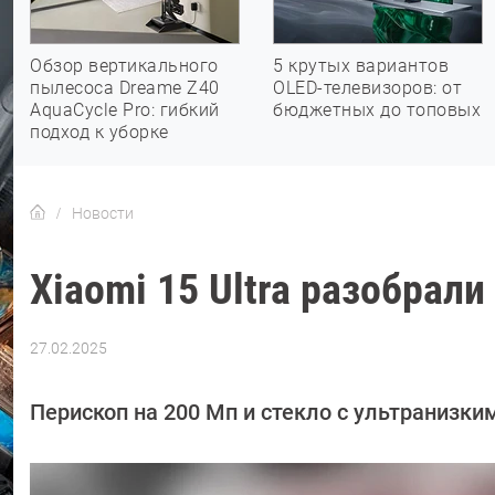
Обзор вертикального
5 крутых вариантов
пылесоса Dreame Z40
OLED-телевизоров: от
AquaCycle Pro: гибкий
бюджетных до топовых
подход к уборке
Новости
Xiaomi 15 Ultra разобрали
27.02.2025
Автор:
Азиза
Довлатова
Перископ на 200 Мп и стекло с ультранизк