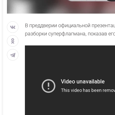
В преддверии официальной презентац
разборки суперфлагмана, показав ег