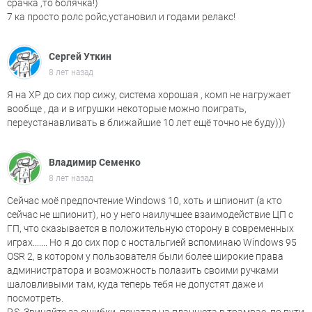
срачка ,то болячка!)
7 ка просто ролс ройс,установил и годами релакс!
Сергей Уткин
8 лет назад
Я на XP до сих пор сижу, система хорошая , комп не нагружает
вообще , да и в игрушки некоторые можно поиграть,
переустанавливать в ближайшие 10 лет ещё точно не буду)))
Владимир Семенко
8 лет назад
Сейчас моё предпочтение Windows 10, хоть и шпионит (а кто
сейчас не шпионит), но у него наилучшее взаимодействие ЦП с
ГП, что сказывается в положительную сторону в современных
играх....... Но я до сих пор с ностальгией вспоминаю Windows 95
OSR 2, в котором у пользователя были более широкие права
администратора и возможность полазить своими ручками
шаловливыми там, куда теперь тебя не допустят даже и
посмотреть.
P.S. Звиняйте за ошибки, печатал на планшета в трамвае, по пути