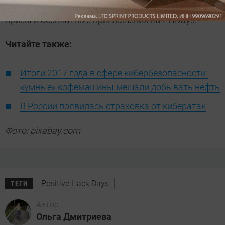
«Конкурентная разведка». На кону памятные
призы и бесплатные приглашения на PHDays.
Читайте также:
Итоги 2017 года в сфере кибербезопасности:
«умные» кофемашины мешали добывать нефть
В России появилась страховка от кибератак
Фото: pixabay.com
Positive Hack Days
ТЕГИ
Автор
Ольга Дмитриева