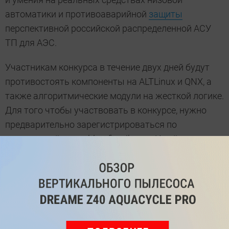
автоматики и противоаварийной
защиты
перспективной российской распределенной АСУ
ТП для АЭС.
Участникам конкурса в течение двух дней будут
противостоять компоненты на ALTLinux и QNX, а
также алгоритмические модули на жесткой логике.
Для того чтобы участвовать в конкурсе, нужно
предварительно зарегистрироваться по
электронной почте hlc@fizpribor.ru. Имейте в виду,
организаторы вправе отказать без объяснения
причин. Победителям достанутся
электросамокаты и iPad, приготовлено также
много других поощрительных призов.
Онлайн-конкурс EtherHack