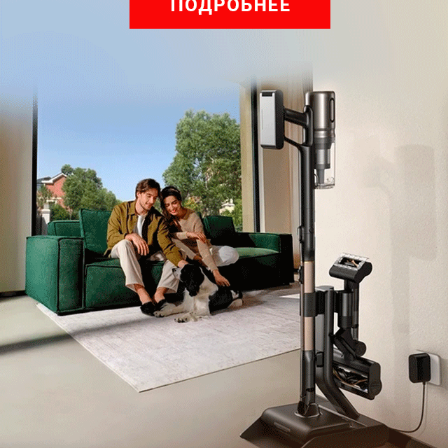
Все желающие могут попробовать свои силы в
онлайн-конкурсе
EtherHack
. Задача участников —
найти и проэксплуатировать уязвимости в смарт-
контрактах блокчейна Ethereum. За прохождение
каждого задания участники будут получать баллы,
и победителем становится тот, кто наберет баллов
больше всех. Смарт-контракты будут
расположены в тестовой сети Ropsten, участникам
потребуется локальный клиент Ethereum либо
расширение для браузера (MetaMask). За 1-е место
обещают эфир (эквивалент 1000 $), за 2-е место —
криптокошелек Ledger Nano S, за 3-е — сувениры от
организаторов.
Напоминаем, что за несколько недель до форума
пройдут онлайн-конкурсы
HackQuest и