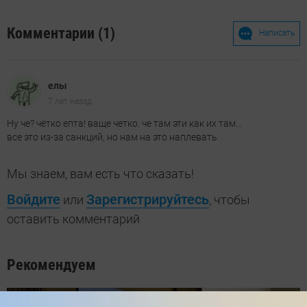
Комментарии (1)
Написать
елы
7 лет назад
Ну че? чётко епта! ваще четко. че там эти как их там...
все это из-за санкций, но нам на это наплевать
Мы знаем, вам есть что сказать!
Войдите
Зарегистрируйтесь
или
, чтобы
оставить комментарий
Рекомендуем