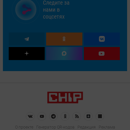
Следите за
нами в
соцсетях
О проекте
Генератор QR-кодов
Редакция
Реклама