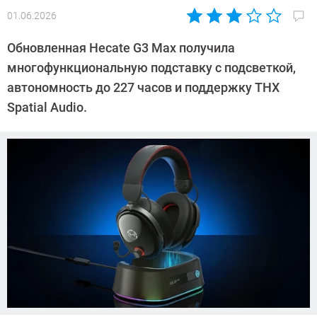
01.06.2026
Автор:
Азиза
Обновленная Hecate G3 Max получила
Довлатова
многофункциональную подставку с подсветкой,
автономность до 227 часов и поддержку THX
Spatial Audio.