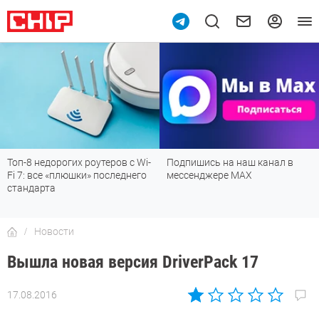
Подпишись на наш канал в
Рейтинг телевизоров 2026:
мессенджере МАХ
лучшие модели для гостиной,
детской, дачи и кухни
Новости
Вышла новая версия DriverPack 17
17.08.2016
Автор:
Андрей