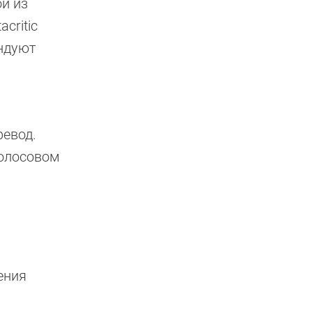
ой из
critic
ендуют
ревод.
голосовом
ения