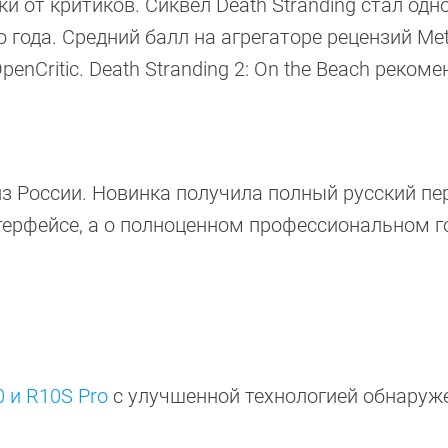
 от критиков. Сиквел Death Stranding стал одн
года. Средний балл на агрегаторе рецензий Meta
penCritic. Death Stranding 2: On the Beach реком
з России. Новинка получила полный русский пе
интерфейсе, а о полноценном профессиональном 
 и R10S Pro
с улучшенной технологией обнаруж