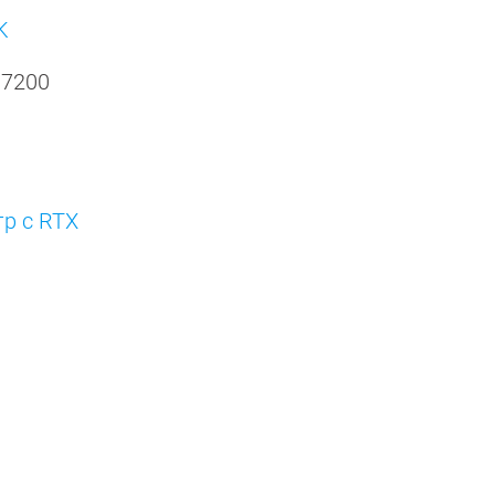
K
 7200
р с RTX