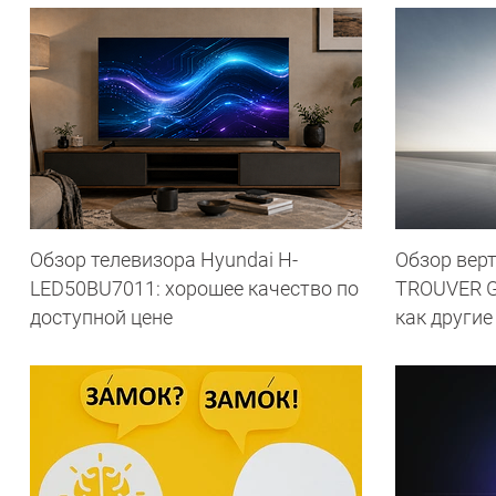
Обзор телевизора Hyundai H-
Обзор вер
LED50BU7011: хорошее качество по
TROUVER G7
доступной цене
как другие