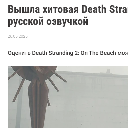
Вышла хитовая Death Stra
русской озвучкой
26.06.2025
Автор:
Сергей
Калашников
Оценить Death Stranding 2: On The Beach можн