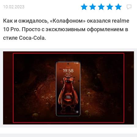
10.02.2023
Автор:
Сергей
Как и ожидалось, «Колафоном» оказался realme
Калашников
10 Pro. Просто с эксклюзивным оформлением в
стиле Coca-Cola.