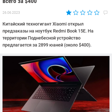
всего за $400
26.06.2023
Автор:
Сергей
Китайский техногигант Xiaomi открыл
Калашников
предзаказы на ноутбук Redmi Book 15E. На
территории Поднебесной устройство
предлагается за 2899 юаней (около $400).