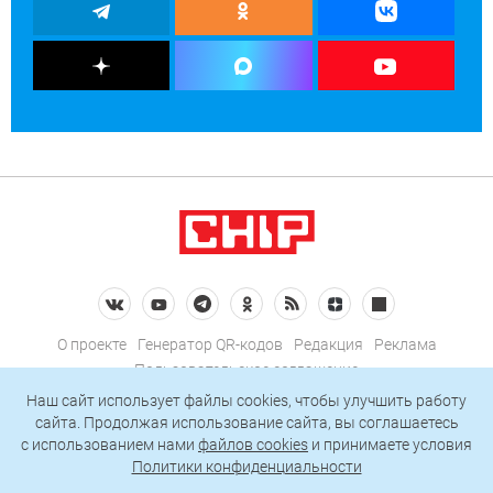
О проекте
Генератор QR-кодов
Редакция
Реклама
Пользовательское соглашение
Политика конфиденциальности
Наш сайт использует файлы cookies, чтобы улучшить работу
сайта. Продолжая использование сайта, вы соглашаетесь
Подписаться на рассылку
c использованием нами
файлов cookies
и принимаете условия
Политики конфиденциальности
© 2026 АО «БКМ», ОГРН 1027739494584, ИНН 7705056238