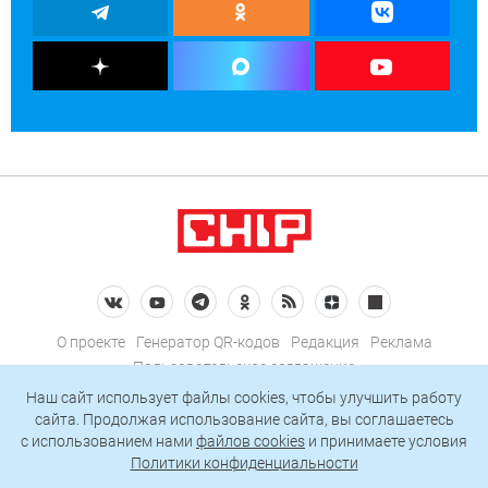
О проекте
Генератор QR-кодов
Редакция
Реклама
Пользовательское соглашение
Политика конфиденциальности
Наш сайт использует файлы cookies, чтобы улучшить работу
сайта. Продолжая использование сайта, вы соглашаетесь
Подписаться на рассылку
c использованием нами
файлов cookies
и принимаете условия
Политики конфиденциальности
© 2026 АО «БКМ», ОГРН 1027739494584, ИНН 7705056238