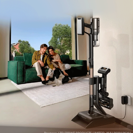
Мы знаем, вам есть что сказать!
Войдите
Зарегистрируйтесь
или
, чтобы
оставить комментарий
Рекомендуем