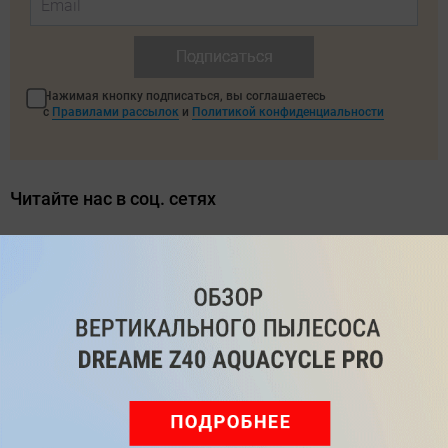
Подписаться
Нажимая кнопку подписаться, вы соглашаетесь
с
Правилами рассылок
и
Политикой конфиденциальности
Читайте нас в соц. сетях
Telegram
Одноклассники
ВКонтакте
Дзен
Max
YouTube
Комментарии
Написать