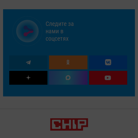
Следите за
нами в
соцсетях