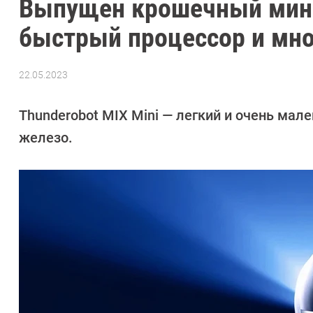
Выпущен крошечный мини
быстрый процессор и мно
22.05.2023
Автор:
Сергей
Калашников
Thunderobot MIX Mini — легкий и очень мал
железо.