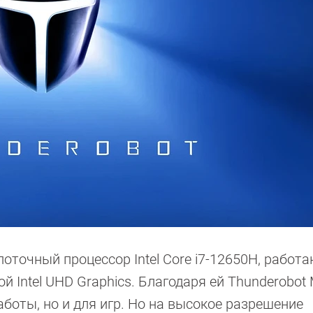
оточный процессор Intel Core i7-12650H, работ
й Intel UHD Graphics. Благодаря ей Thunderobot 
боты, но и для игр. Но на высокое разрешение