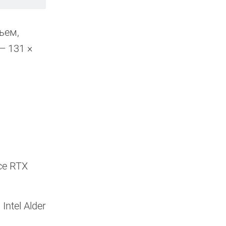
ъем,
— 131 ×
ce RTX
ntel Alder