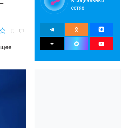
в социальных
—
сетях
ющее