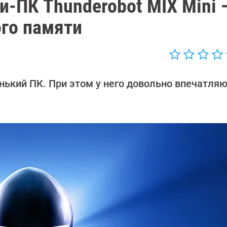
-ПК Thunderobot MIX Mini 
го памяти
енький ПК. При этом у него довольно впечатля