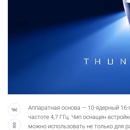
Аппаратная основа — 10-ядерный 16-п
частоте 4,7 ГГц. Чип оснащен встройко
можно использовать не только для ра