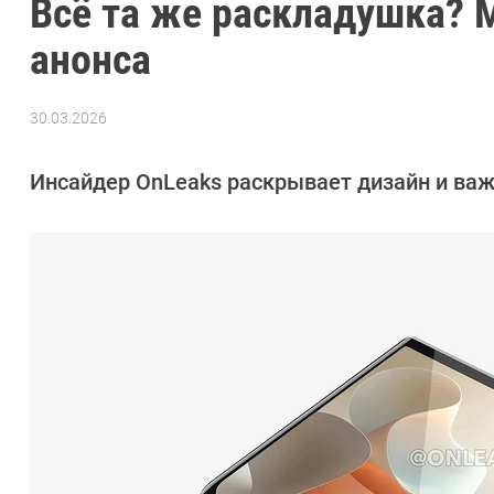
Всё та же раскладушка? Mo
анонса
30.03.2026
Автор:
Азиза
Довлатова
Инсайдер OnLeaks раскрывает дизайн и ва