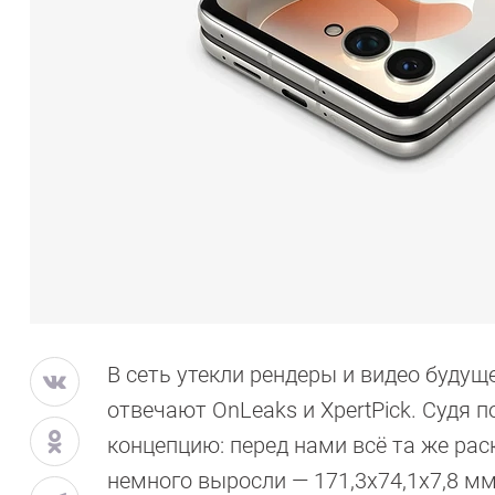
В сеть утекли рендеры и видео будуще
отвечают OnLeaks и XpertPick. Судя 
концепцию: перед нами всё та же ра
немного выросли — 171,3х74,1х7,8 мм