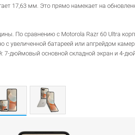
ает 17,63 мм. Это прямо намекает на обновле
ы. По сравнению с Motorola Razr 60 Ultra корп
ано с увеличенной батареей или апгрейдом каме
й: 7-дюймовый основной складной экран и 4-д