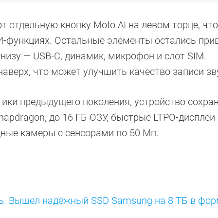
 отдельную кнопку Moto AI на левом торце, что
ИИ-функциях. Остальные элементы остались пр
снизу — USB-C, динамик, микрофон и слот SIM.
верх, что может улучшить качество записи зв
тики предыдущего поколения, устройство сохра
apdragon, до 16 ГБ ОЗУ, быстрые LTPO-дисплеи 
щные камеры с сенсорами по 50 Мп.
. Вышел надёжный SSD Samsung на 8 ТБ в фор