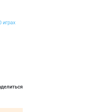
0 играх
оделиться