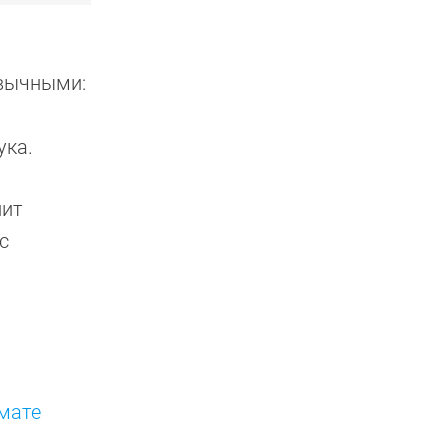
ивычными:
ука.
нит
с
мате