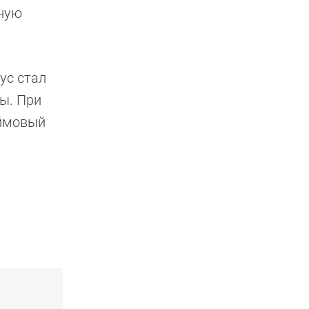
нную
ус стал
ры. При
юймовый