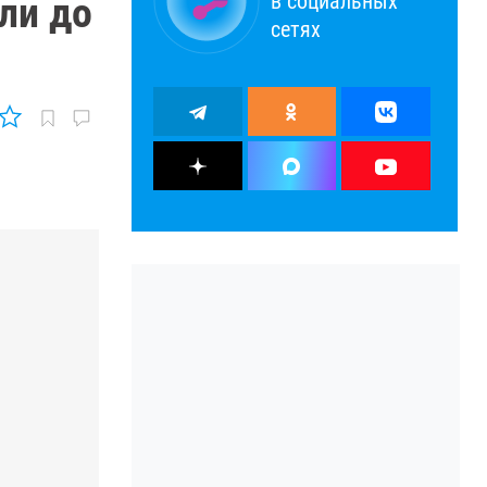
в социальных
али до
сетях