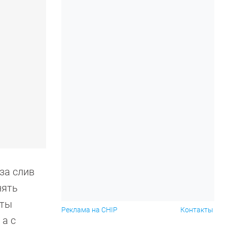
 за слив
нять
иты
Реклама на CHIP
Контакты
 а с