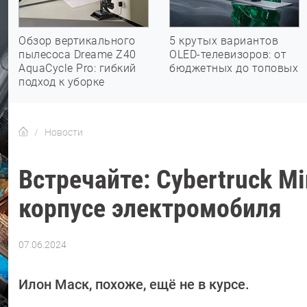
Обзор вертикального
5 крутых вариантов
пылесоса Dreame Z40
OLED-телевизоров: от
AquaCycle Pro: гибкий
бюджетных до топовых
подход к уборке
Новости
Встречайте: Cybertruck M
корпусе электромобиля
07.06.2024
Автор:
Азиза
Довлатова
Илон Маск, похоже, ещё не в курсе.