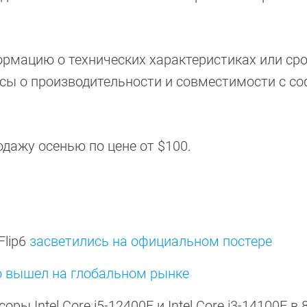
рмацию о технических характеристиках или ср
осы о производительности и совместимости с с
одажу осенью по цене от $100.
Flip6
засветились на официальном постере
Pro вышел на глобальном рынке
ры Intel Core i5-12400F и Intel Core i3-14100F в 