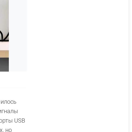
чилось
сигналы
порты USB
х, но