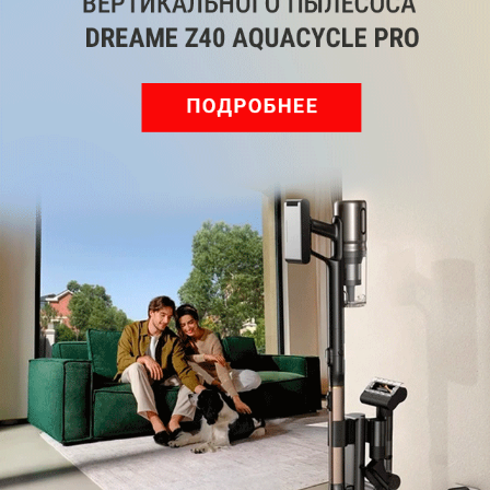
Telegram
Одноклассники
ВКонтакте
Дзен
Max
YouTube
Комментарии
Написать
Мы знаем, вам есть что сказать!
Войдите
Зарегистрируйтесь
или
, чтобы
оставить комментарий