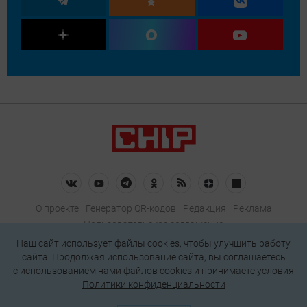
О проекте
Генератор QR-кодов
Редакция
Реклама
Пользовательское соглашение
Политика конфиденциальности
Наш сайт использует файлы cookies, чтобы улучшить работу
сайта. Продолжая использование сайта, вы соглашаетесь
Подписаться на рассылку
c использованием нами
файлов cookies
и принимаете условия
Политики конфиденциальности
© 2026 АО «БКМ», ОГРН 1027739494584, ИНН 7705056238