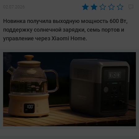
02.07.2026
Автор:
Азиза
Новинка получила выходную мощность 600 Вт,
Довлатова
поддержку солнечной зарядки, семь портов и
управление через Xiaomi Home.