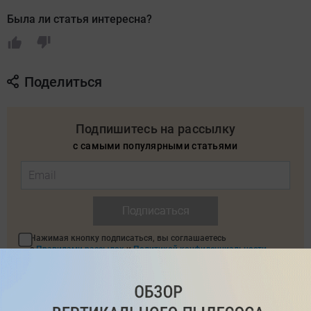
Была ли статья интересна?
Поделиться
Подпишитесь на рассылку
с самыми популярными статьями
Подписаться
Нажимая кнопку подписаться, вы соглашаетесь
с
Правилами рассылок
и
Политикой конфиденциальности
Читайте нас в соц. сетях