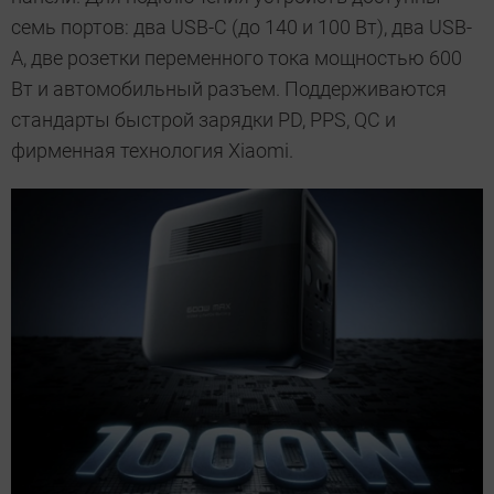
семь портов: два USB-C (до 140 и 100 Вт), два USB-
A, две розетки переменного тока мощностью 600
Вт и автомобильный разъем. Поддерживаются
стандарты быстрой зарядки PD, PPS, QC и
фирменная технология Xiaomi.