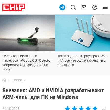
Обзор вертикального
Топ-8 недорогих роутеров с Wi-
пылесоса TROUVER G70 Detect:
Fi 7: все «плюшки» последнего
убирается так, как другие не
стандарта
могут
Новости
Внезапно: AMD и NVIDIA разрабатывают
ARM-чипы для ПК на Windows
24.10.2023