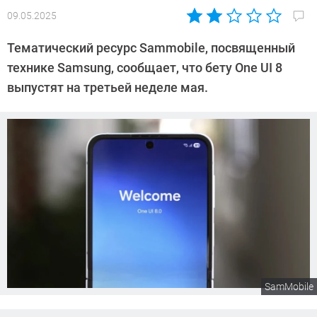
09.05.2025
Автор:
Сергей
Тематический ресурс Sammobile, посвященный
Калашников
технике Samsung, сообщает, что бету One UI 8
выпустят на третьей неделе мая.
SamMobile