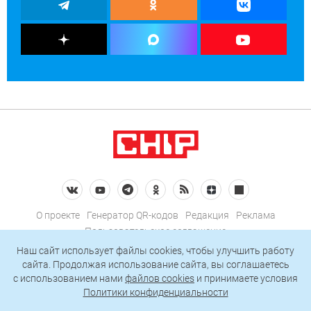
О проекте
Генератор QR-кодов
Редакция
Реклама
Пользовательское соглашение
Политика конфиденциальности
Наш сайт использует файлы cookies, чтобы улучшить работу
сайта. Продолжая использование сайта, вы соглашаетесь
Подписаться на рассылку
c использованием нами
файлов cookies
и принимаете условия
Политики конфиденциальности
© 2026 АО «БКМ», ОГРН 1027739494584, ИНН 7705056238