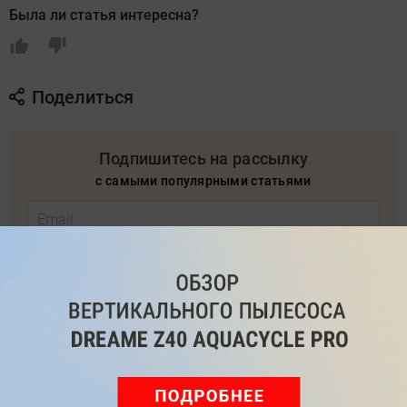
Была ли статья интересна?
Поделиться
Подпишитесь на рассылку
с самыми популярными статьями
Подписаться
Нажимая кнопку подписаться, вы соглашаетесь
с
Правилами рассылок
и
Политикой конфиденциальности
Читайте нас в соц. сетях