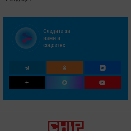
Следите за
нами в
соцсетях