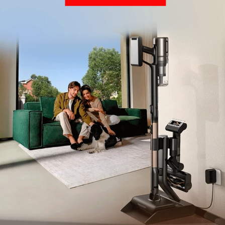
Telegram
Одноклассники
ВКонтакте
Дзен
Max
YouTube
Комментарии
Написать
Мы знаем, вам есть что сказать!
Войдите
Зарегистрируйтесь
или
, чтобы
оставить комментарий