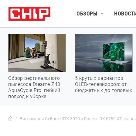
ОБЗОРЫ
НОВОСТ
Обзор вертикального
5 крутых вариантов
пылесоса Dreame Z40
OLED-телевизоров: от
AquaCycle Pro: гибкий
бюджетных до топовых
подход к уборке
Видеокарты GeForce RTX 3070 и Radeon RX 6750 XT сравнил