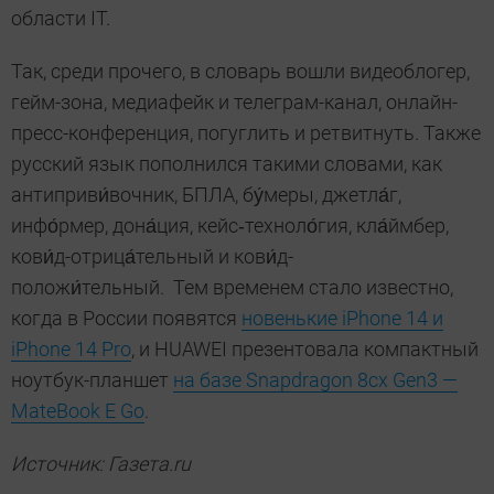
области IT.
Так, среди прочего, в словарь вошли видеоблогер,
гейм-зона, медиафейк и телеграм-канал, онлайн-
пресс-конференция, погуглить и ретвитнуть. Также
русский язык пополнился такими словами, как
антиприви́вочник, БПЛА, бу́меры, джетла́г,
инфо́рмер, дона́ция, кейс‑техноло́гия, кла́ймбер,
кови́д-отрица́тельный и кови́д-
положи́тельный. Тем временем стало известно,
когда в России появятся
новенькие iPhone 14 и
iPhone 14 Pro
, и HUAWEI презентовала компактный
ноутбук-планшет
на базе Snapdragon 8cx Gen3 —
MateBook E Go
.
Источник: Газета.ru