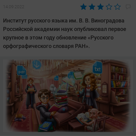
14.09.2022
Автор:
Павел
Институт русского языка им. В. В. Виноградова
Кошик
Российской академии наук опубликовал первое
крупное в этом году обновление «Русского
орфографического словаря РАН».