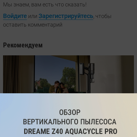
Мы знаем, вам есть что сказать!
Войдите
Зарегистрируйтесь
или
, чтобы
оставить комментарий
Рекомендуем