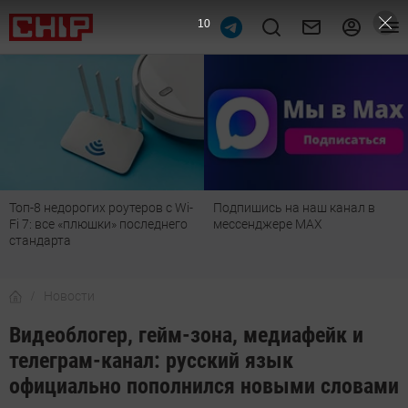
9
Топ-8 недорогих роутеров с Wi-
Подпишись на наш канал в
Fi 7: все «плюшки» последнего
мессенджере МАХ
стандарта
Новости
Видеоблогер, гейм-зона, медиафейк и
телеграм-канал: русский язык
официально пополнился новыми словами