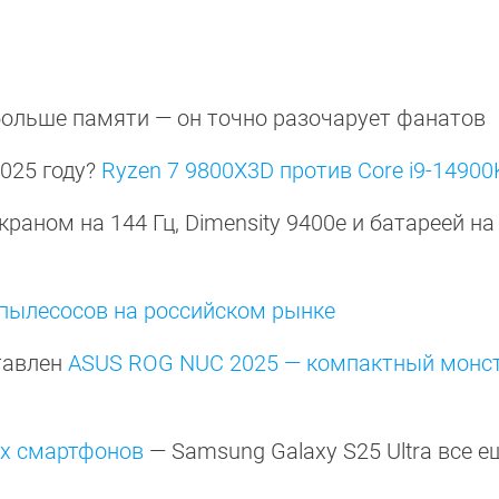
больше памяти — он точно разочарует фанатов
2025 году?
Ryzen 7 9800X3D против Core i9-14900
краном на 144 Гц, Dimensity 9400e и батареей на
пылесосов на российском рынке
тавлен
ASUS ROG NUC 2025 — компактный монст
их смартфонов
— Samsung Galaxy S25 Ultra все е