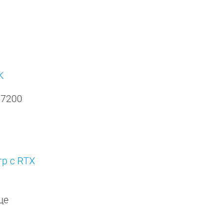
K
 7200
р с RTX
ще