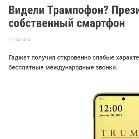
Видели Трампофон? През
собственный смартфон
17.06.2025
Автор:
Азиза
Довлатова
Гаджет получил откровенно слабые характе
бесплатные международные звонки.