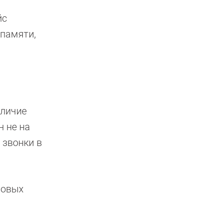
йс
 памяти,
аличие
н не на
 звонки в
новых