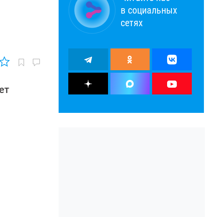
в социальных
сетях
ет