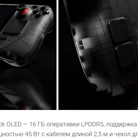
k OLED — 16 ГБ оперативки LPDDR5, поддержка W
щностью 45 Вт с кабелем длиной 2,5 м и чехол д