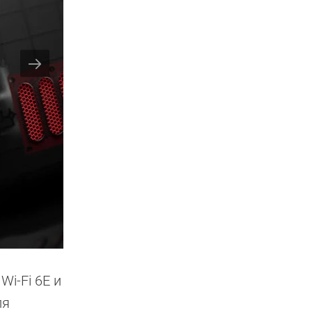
i-Fi 6E и
ля