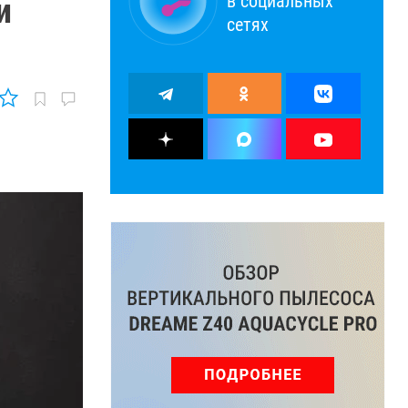
в социальных
и
сетях