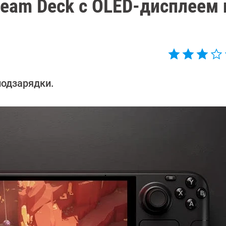
team Deck с OLED-дисплеем 
подзарядки.