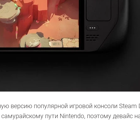
ую версию популярной игровой консоли Steam 
 самурайскому пути Nintendo, поэтому девайс н