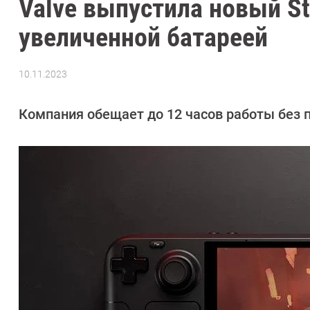
Valve выпустила новый S
увеличенной батареей
10.11.2023
Автор:
Азиза
Довлатова
Компания обещает до 12 часов работы без 