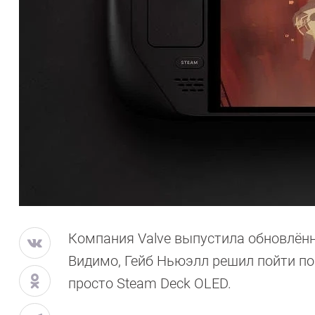
Компания Valve выпустила обновлённ
Видимо, Гейб Ньюэлл решил пойти по
просто Steam Deck OLED.