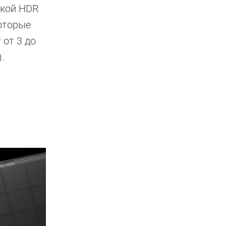
жкой HDR
которые
от 3 до
.