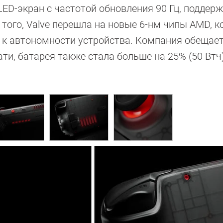
ED-экран с частотой обновления 90 Гц, поддер
того, Valve перешла на новые 6-нм чипы AMD, 
к автономности устройства. Компания обещает 
ти, батарея также стала больше на 25% (50 Втч)