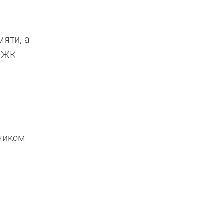
мяти, а
 ЖК-
чиком