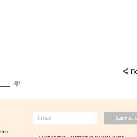
П
Подписат
делю