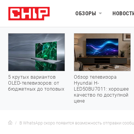
ОБЗОРЫ
НОВОСТ
5 крутых вариантов
Обзор телевизора
OLED-телевизоров: от
Hyundai H-
бюджетных до топовых
LED50BU7011: хорошее
качество по доступной
цене
В WhatsApp скоро появится возможность отправки сообще