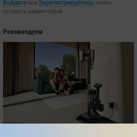
Войдите
Зарегистрируйтесь
или
, чтобы
оставить комментарий
Рекомендуем
Обзор вертикального пылесоса Dreame Z40 AquaCycle