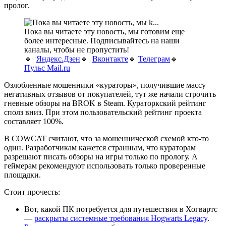
пролог.
Пока вы читаете эту новость, мы готовим еще
более интересные. Подписывайтесь на наши
каналы, чтобы не пропустить!
🔹
Яндекс.Дзен
🔹
Вконтакте
🔹
Телеграм
🔹
Пульс Mail.ru
Озлобленные мошенники «кураторы», получившие массу
негативных отзывов от покупателей, тут же начали строчить
гневные обзоры на BROK в Steam. Кураторкский рейтинг
сполз вниз. При этом пользовательский рейтинг проекта
составляет 100%.
В COWCAT считают, что за мошеннической схемой кто-то
один. Разработчикам кажется странным, что кураторам
разрешают писать обзоры на игры только по прологу. А
геймерам рекомендуют использовать только проверенные
площадки.
Стоит прочесть:
Вот, какой ПК потребуется для путешествия в Хогвартс
—
раскрыты системные требования Hogwarts Legacy
.