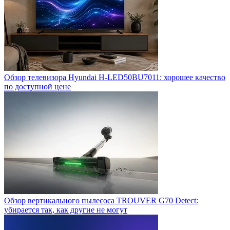
Обзор телевизора Hyundai H-LED50BU7011: хорошее качество
по доступной цене
Обзор вертикального пылесоса TROUVER G70 Detect:
убирается так, как другие не могут