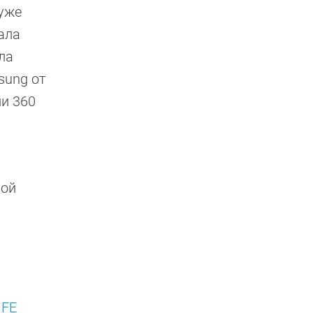
уже
ала
ла
sung от
и 360
ной
 FE