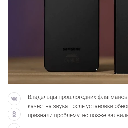
Владельцы прошлогодних флагманов 
качества звука после установки обно
признали проблему, но позже заявили