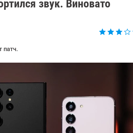
ортился звук. Виновато
т патч.