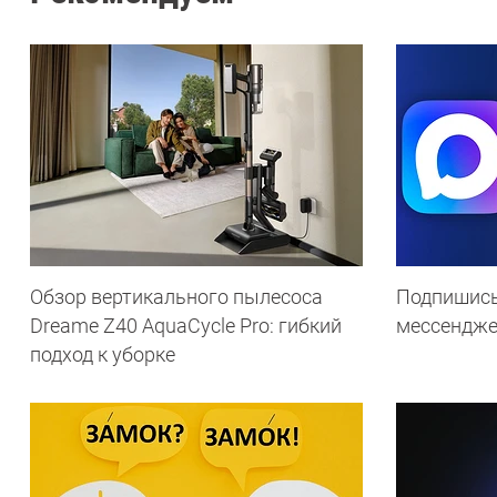
Обзор вертикального пылесоса
Подпишись
Dreame Z40 AquaCycle Pro: гибкий
мессендж
подход к уборке