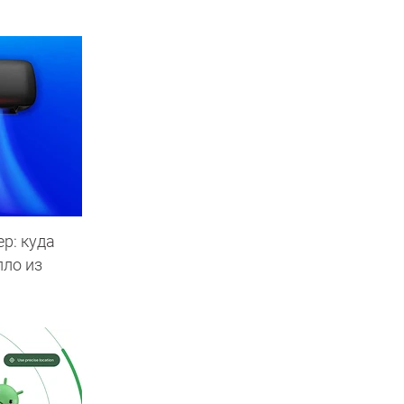
р: куда
пло из