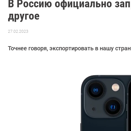
В Россию официально зап
другое
27.02.2023
Автор:
Павел
Кошик
Точнее говоря, экспортировать в нашу стр