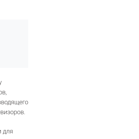
у
ов,
зводящего
евизоров.
и для