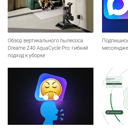
Обзор вертикального пылесоса
Подпишись
Dreame Z40 AquaCycle Pro: гибкий
мессендж
подход к уборке