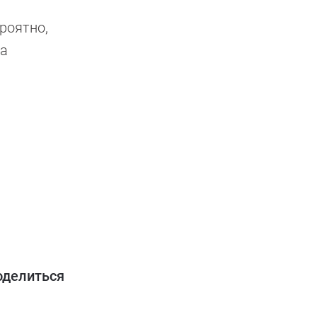
роятно,
da
оделиться