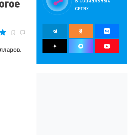
в социальных
огое
сетях
лларов.