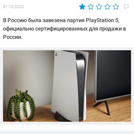
31.10.2022
Автор:
Сергей
В Россию была завезена партия PlayStation 5,
Калашников
официально сертифицированных для продажи в
России.