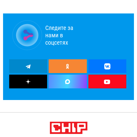
Следите за
нами в
соцсетях