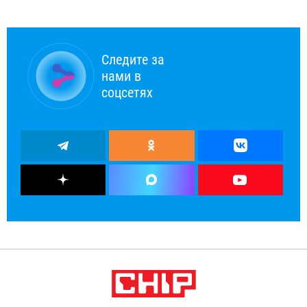
Следите за
нами в
соцсетях