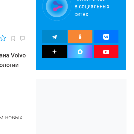
в социальных
сетях
ана Volvo
ологии
ом новых