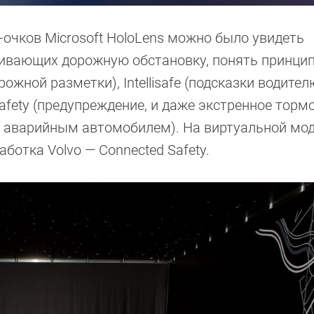
очков Microsoft HoloLens можно было увидеть
еживающих дорожную обстановку, понять принци
рожной разметки), Intellisafe (подсказки водител
Safety (предупреждение, и даже экстренное тор
и аварийным автомобилем). На виртуальной мо
отка Volvo — Connected Safety.