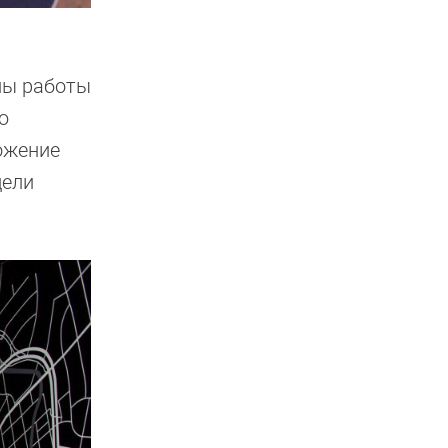
пы работы
ю
можение
дели