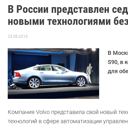
В России представлен се
новыми технологиями бе
23.08.2016
Автор:
Андрей
Киреев
В Моск
S90, в
для об
Компания Volvo представила свой новый те
технологий в сфере автоматизации управлен