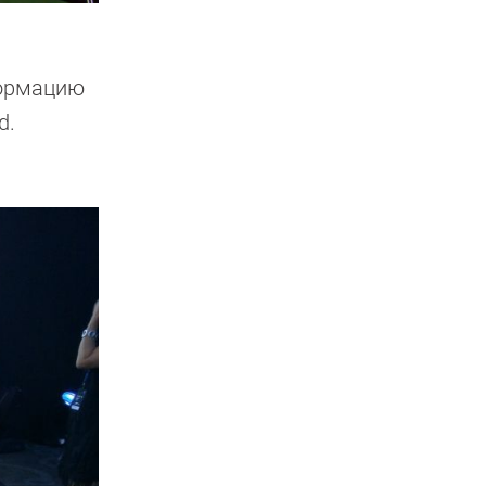
формацию
d.