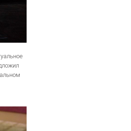
туальное
едложил
уальном