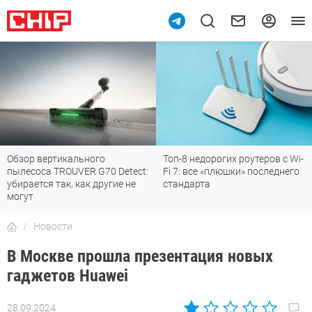
Обзор вертикального
Топ-8 недорогих роутеров с Wi-
пылесоса TROUVER G70 Detect:
Fi 7: все «плюшки» последнего
убирается так, как другие не
стандарта
могут
Новости
В Москве прошла презентация новых
гаджетов Huawei
28.09.2024