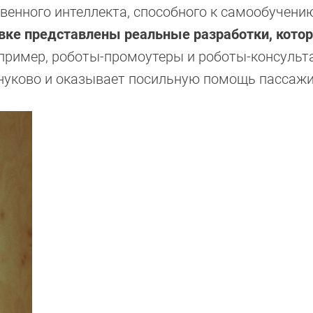
венного интеллекта, способного к самообучению
вке представлены реальные разработки, кото
апример, роботы-промоутеры и роботы-консульт
Внуково и оказывает посильную помощь пассаж