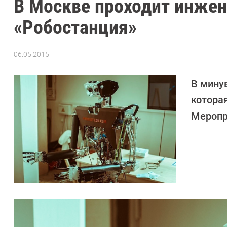
В Москве проходит инжен
«Робостанция»
06.05.2015
Автор:
Sergey
Suslov
В мину
котора
Меропри