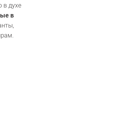
 в духе
рые в
анты,
ирам.