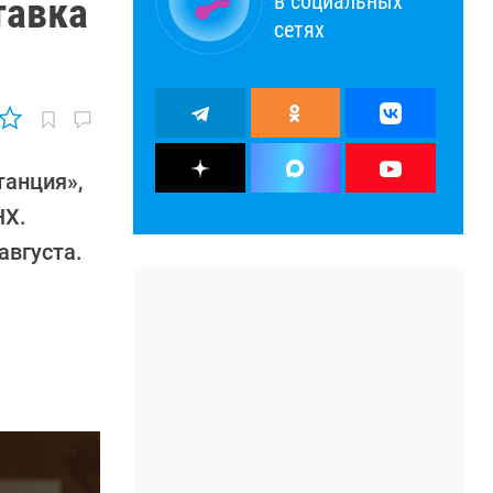
в социальных
тавка
сетях
танция»,
НХ.
августа.