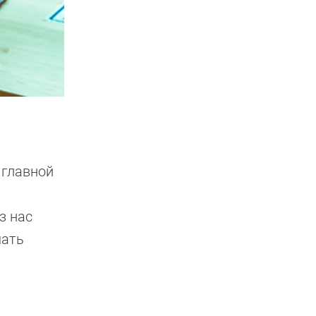
 главной
з нас
шать